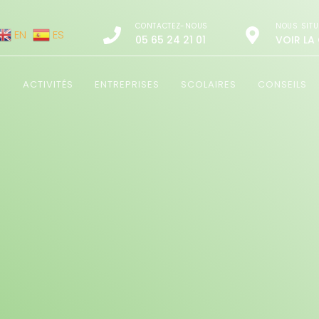
CONTACTEZ-NOUS
NOUS SITU
EN
ES
05 65 24 21 01
VOIR LA
Ë
ACTIVITÉS
ENTREPRISES
SCOLAIRES
CONSEILS