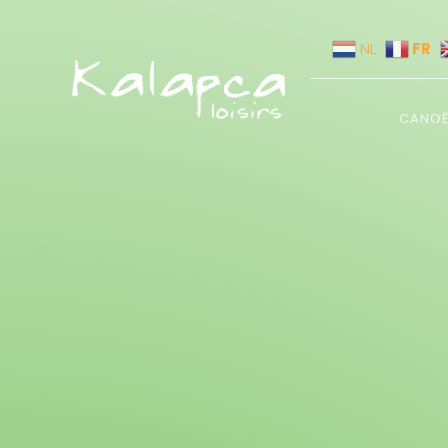
FR
NL
CANO